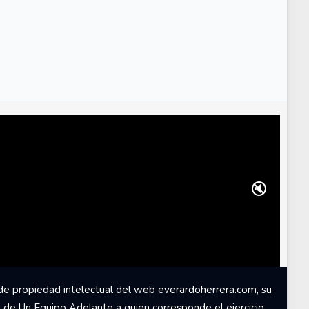
🔇
de propiedad intelectual del web everardoherrera.com, su
d de Un Equipo Adelante a quien corresponde el ejercicio