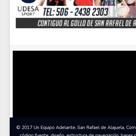
© 2017 Un Equipo Adelante, San Rafael de Alajuela, Come
código fuente, diseño, estructura de navegación, bases 