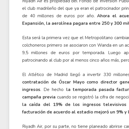
Riyadh Air es propiedad del Fondo de Inversión Públi
el club madrileño del que ya eran el patrocinador pr
de 40 millones de euros por año.
Ahora el acue
Expansión,
la aerolínea pagara entre 250 y 300 mi
Esta será la primera vez que el Metropolitano cambi
colchoneros primero se asociaron con Wanda en un ac
9,5 millones de euros por temporada. Luego apa
patrocinando al club por al menos cinco años más, pero
El Atlético de Madrid llegó a invertir 330 millo
contratación de Óscar Mayo como director gen
ingresos
. De hecho
la temporada pasada factu
campaña previa
cuando se registró la cifra de negoc
la caída del 19% de los ingresos televisivos
facturación de acuerdo al estadio mejoró un 9% y 
Riyadh Air, por su parte, no tiene planeado abrirse c