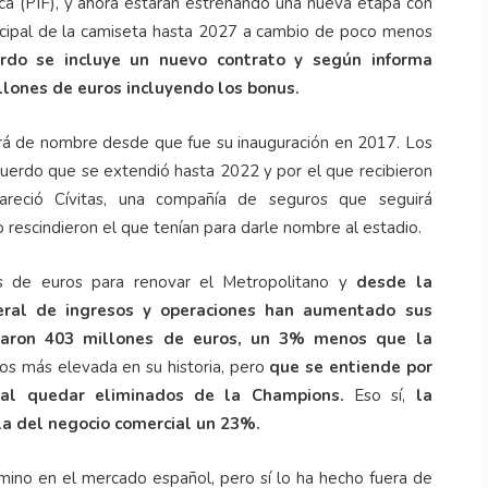
ca (PIF), y ahora estarán estrenando una nueva etapa con
incipal de la camiseta hasta 2027 a cambio de poco menos
rdo se incluye un nuevo contrato y según informa
llones de euros incluyendo los bonus.
ará de nombre desde que fue su inauguración en 2017. Los
uerdo que se extendió hasta 2022 y por el que recibieron
reció Cívitas, una compañía de seguros que seguirá
 rescindieron el que tenían para darle nombre al estadio.
nes de euros para renovar el Metropolitano y
desde la
eral de ingresos y operaciones han aumentado sus
raron 403 millones de euros, un 3% menos que la
ios más elevada en su historia, pero
que se entiende por
 al quedar eliminados de la Champions.
Eso sí,
la
la del negocio comercial un 23%.
amino en el mercado español, pero sí lo ha hecho fuera de