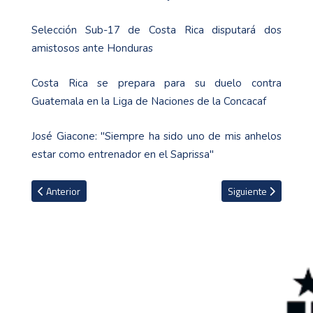
Selección Sub-17 de Costa Rica disputará dos
amistosos ante Honduras
Costa Rica se prepara para su duelo contra
Guatemala en la Liga de Naciones de la Concacaf
José Giacone: "Siempre ha sido uno de mis anhelos
estar como entrenador en el Saprissa"
Artículo anterior: Atlético de Madrid firma su acuerdo de patrocin
Artículo siguiente: 
Anterior
Siguiente