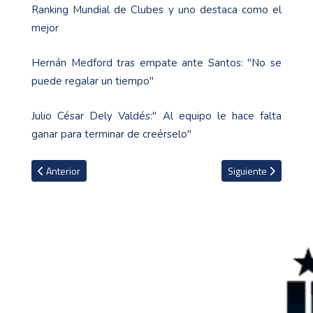
Ranking Mundial de Clubes y uno destaca como el
mejor
Hernán Medford tras empate ante Santos: "No se
puede regalar un tiempo"
Julio César Dely Valdés:" Al equipo le hace falta
ganar para terminar de creérselo"
Artículo anterior: Portero boliviano sufrió una rotura del tendón d
Artículo siguiente: E
Anterior
Siguiente