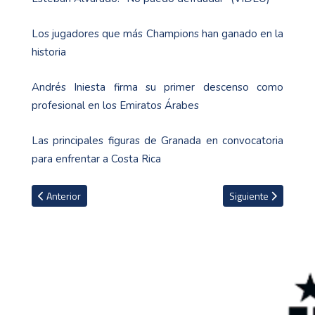
Los jugadores que más Champions han ganado en la
historia
Andrés Iniesta firma su primer descenso como
profesional en los Emiratos Árabes
Las principales figuras de Granada en convocatoria
para enfrentar a Costa Rica
Artículo anterior: VIDEO: Las bromas de los jugadores del Real Ma
Artículo siguiente: 
Anterior
Siguiente