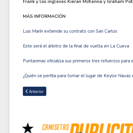
Frank y los ingleses Kieran McKenna y Graham Pot
MÁS INFORMACIÓN
Luis Marín extiende su contrato con San Carlos
Este será el árbitro de la final de vuelta en La Cueva
Puntarenas oficializa sus primeros tres refuerzos para 
¿Quién se perfila para tomar el lugar de Keylor Navas e
Artículo anterior: ¿Javier Aguirre a la Selección de México?
Anterior