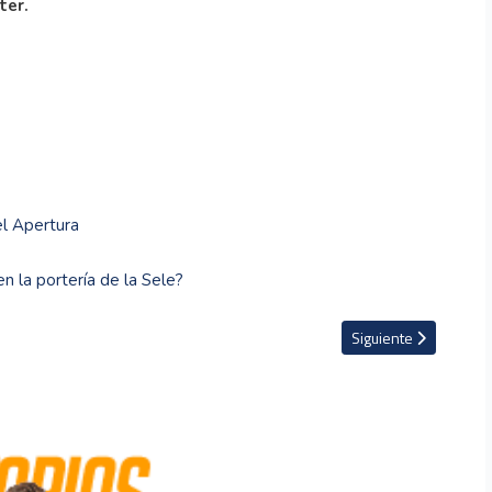
ter.
el Apertura
n la portería de la Sele?
Artículo siguiente: Lo
Siguiente