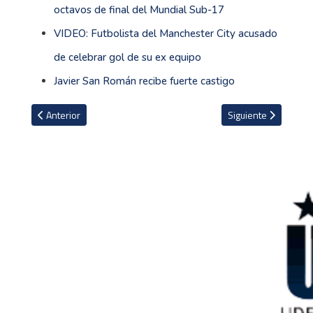
octavos de final del Mundial Sub-17
VIDEO: Futbolista del Manchester City acusado
de celebrar gol de su ex equipo
Javier San Román recibe fuerte castigo
Artículo anterior: Por este motivo el Chelsea podría perder punto
Artículo siguiente: 
Anterior
Siguiente