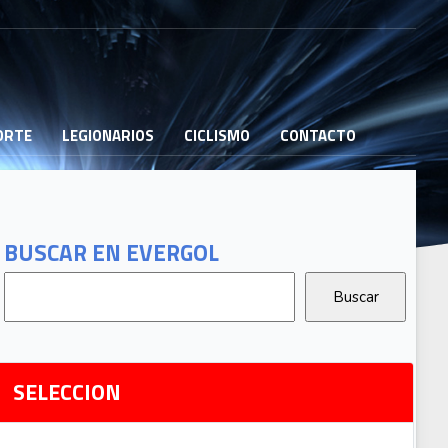
PORTE
LEGIONARIOS
CICLISMO
CONTACTO
B
G
T
BUSCAR EN EVERGOL
G
2
Ri
SELECCION