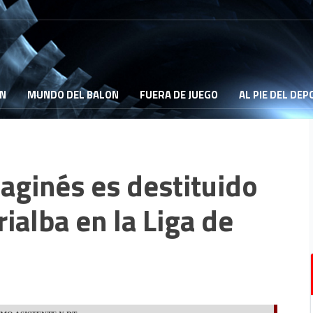
ON
MUNDO DEL BALON
FUERA DE JUEGO
AL PIE DEL DE
taginés es destituido
ialba en la Liga de