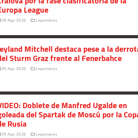
Craiova por la fase clasificatoria de la
Saprissa a nivel internacional
Europa League
Celso Borges enfrenta investigación penal por
06 Ago 2026
Legionarios
presunto fraude en bienes gananciales
Your Add Here !!
Jeyland Mitchell destaca pese a la derrot
del Sturm Graz frente al Fenerbahce
05 Ago 2026
Legionarios
VIDEO: Doblete de Manfred Ugalde en
goleada del Spartak de Moscú por la Cop
de Rusia
05 Ago 2026
Legionarios