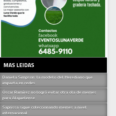
MAS LEIDAS
Daniela Simpson: la modelo del Herediano que
impacta en redes
Óscar Ramírez no logró evitar otra ola de memes
para Alajuelense
finidos los árbitros para la jornada 9 del Apertura
Saprissa sigue coleccionando memes a nivel
internacional