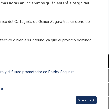
ximas horas anunciaremos quién estará a cargo del
nico del Cartaginés de Geiner Segura tras un cierre de
 técnico o bien a su interino, ya que el próximo domingo
ira y el futuro prometedor de Patrick Sequeira
ra
equipo en cumplir la regla sub-20
Artículo siguiente: De
Siguiente