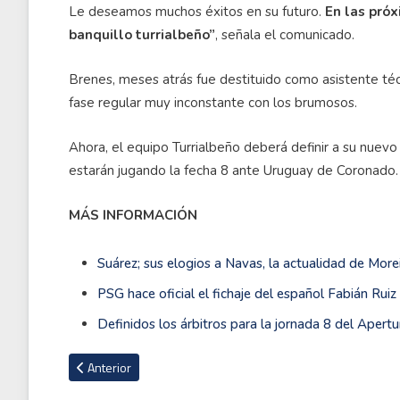
Le deseamos muchos éxitos en su futuro.
En las pró
banquillo turrialbeño”
, señala el comunicado.
Brenes, meses atrás fue destituido como asistente téc
fase regular muy inconstante con los brumosos.
Ahora, el equipo Turrialbeño deberá definir a su nuevo
estarán jugando la fecha 8 ante Uruguay de Coronado.
MÁS INFORMACIÓN
Suárez; sus elogios a Navas, la actualidad de More
PSG hace oficial el fichaje del español Fabián Ruiz
Definidos los árbitros para la jornada 8 del Apertu
Artículo anterior: Pérez Zeledón se convierte en el segundo 
Anterior