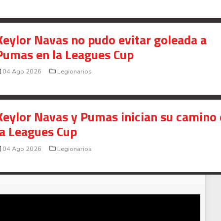
Señal en vivo:
Radio Actual
107.1
FM
Keylor Navas no pudo evitar goleada a
Pumas en la Leagues Cup
04 Ago 2026
Legionarios
Keylor Navas y Pumas inician su camino
la Leagues Cup
04 Ago 2026
Legionarios