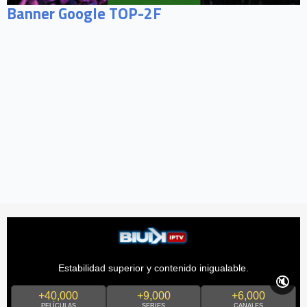
Banner Google TOP-2F
Estabilidad superior y contenido inigualable.
🔇
+40,000
+9,000
+6,000
PELÍCULAS
SERIES
CANALES