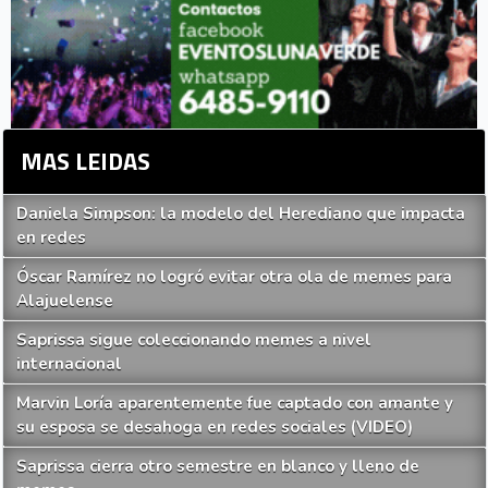
MAS LEIDAS
Daniela Simpson: la modelo del Herediano que impacta
en redes
Óscar Ramírez no logró evitar otra ola de memes para
Alajuelense
Saprissa sigue coleccionando memes a nivel
internacional
Marvin Loría aparentemente fue captado con amante y
su esposa se desahoga en redes sociales (VIDEO)
Saprissa cierra otro semestre en blanco y lleno de