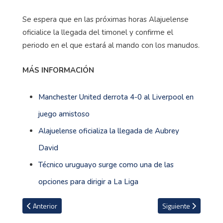
Se espera que en las próximas horas Alajuelense
oficialice la llegada del timonel y confirme el
periodo en el que estará al mando con los manudos.
MÁS INFORMACIÓN
Manchester United derrota 4-0 al Liverpool en
juego amistoso
Alajuelense oficializa la llegada de Aubrey
David
Técnico uruguayo surge como una de las
opciones para dirigir a La Liga
Artículo anterior: Alajuelense espera hacer oficial a su nuevo técn
Artículo siguiente: 
Anterior
Siguiente