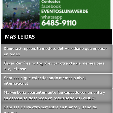
MAS LEIDAS
Daniela Simpson: la modelo del Herediano que impacta
en redes
Óscar Ramírez no logró evitar otra ola de memes para
Alajuelense
Saprissa sigue coleccionando memes a nivel
internacional
Marvin Loría aparentemente fue captado con amante y
su esposa se desahoga en redes sociales (VIDEO)
Saprissa cierra otro semestre en blanco y lleno de
memes