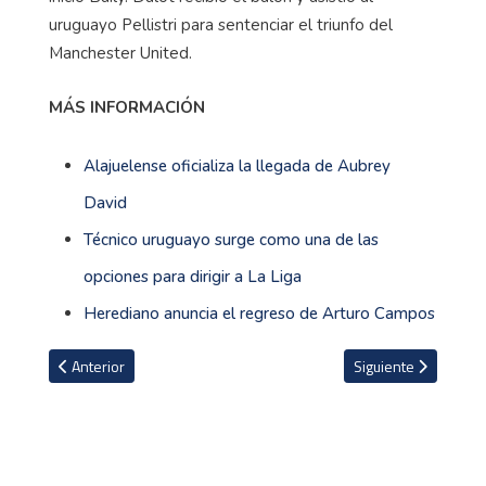
uruguayo Pellistri para sentenciar el triunfo del
Manchester United.
MÁS INFORMACIÓN
Alajuelense oficializa la llegada de Aubrey
David
Técnico uruguayo surge como una de las
opciones para dirigir a La Liga
Herediano anuncia el regreso de Arturo Campos
Artículo anterior: Ex técnico de Honduras será el sustituto de Albe
Artículo siguiente: A
Anterior
Siguiente