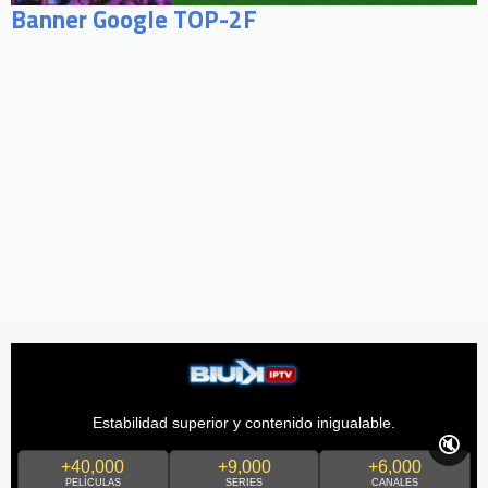
Banner Google TOP-2F
Estabilidad superior y contenido inigualable.
🔇
+40,000
+9,000
+6,000
PELÍCULAS
SERIES
CANALES