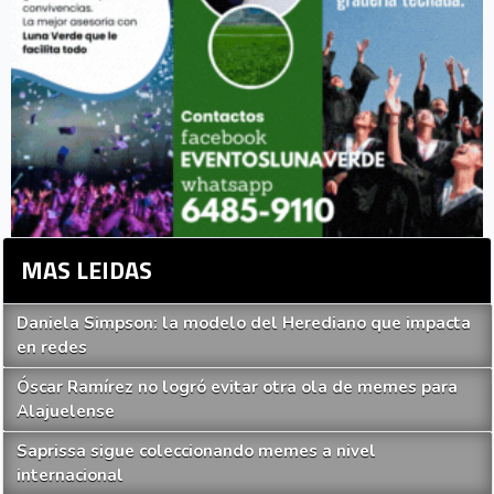
MAS LEIDAS
Daniela Simpson: la modelo del Herediano que impacta
en redes
Óscar Ramírez no logró evitar otra ola de memes para
Alajuelense
Saprissa sigue coleccionando memes a nivel
internacional