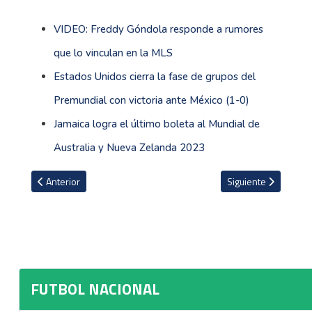
VIDEO: Freddy Góndola responde a rumores
que lo vinculan en la MLS
Estados Unidos cierra la fase de grupos del
Premundial con victoria ante México (1-0)
Jamaica logra el último boleta al Mundial de
Australia y Nueva Zelanda 2023
Artículo anterior: Técnico uruguayo surge como una de las opciones 
Artículo siguiente: 
Anterior
Siguiente
FUTBOL NACIONAL