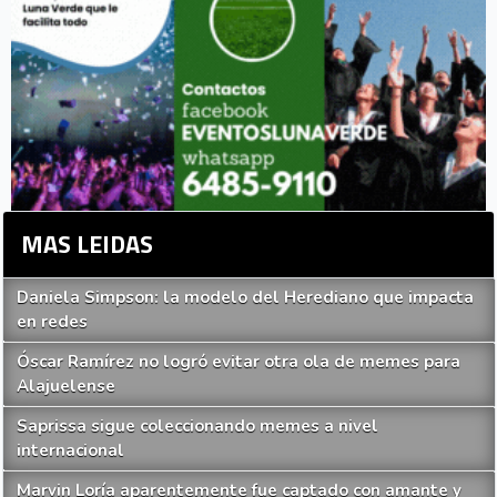
MAS LEIDAS
Daniela Simpson: la modelo del Herediano que impacta
en redes
Óscar Ramírez no logró evitar otra ola de memes para
Alajuelense
Saprissa sigue coleccionando memes a nivel
internacional
Marvin Loría aparentemente fue captado con amante y