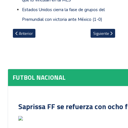
Estados Unidos cierra la fase de grupos del
Premundial con victoria ante México (1-0)
Artículo anterior: Alajuelense oficializa la llegada de Aubrey David
Artículo siguiente: 
Anterior
Siguiente
FUTBOL NACIONAL
Saprissa FF se refuerza con ocho 