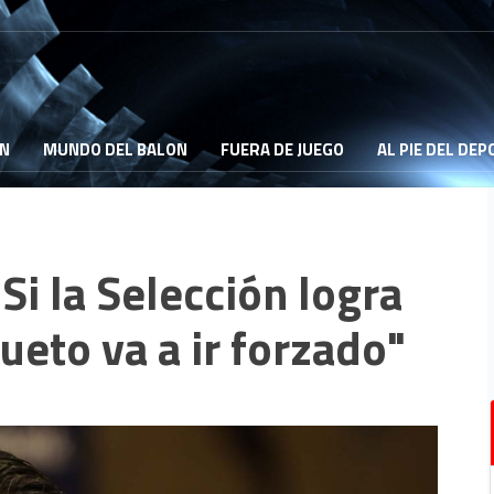
ON
MUNDO DEL BALON
FUERA DE JUEGO
AL PIE DEL DE
Si la Selección logra
sueto va a ir forzado"