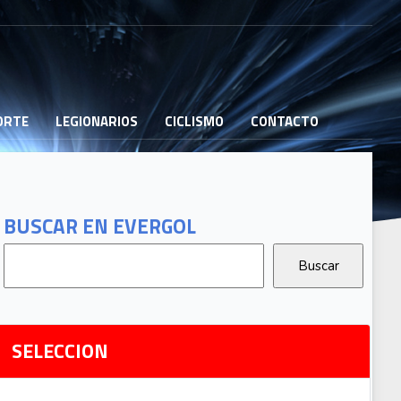
PORTE
LEGIONARIOS
CICLISMO
CONTACTO
B
G
T
BUSCAR EN EVERGOL
G
2
Ri
SELECCION