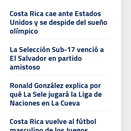
Costa Rica cae ante Estados
Unidos y se despide del sueño
L
olímpico
V
To
La Selección Sub-17 venció a
2
El Salvador en partido
amistoso
Ronald González explica por
qué La Sele jugará la Liga de
Naciones en La Cueva
Costa Rica vuelve al fútbol
masculino de los Juegos