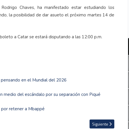
 Rodrigo Chaves, ha manifestado estar estudiando los
ndo, la posibilidad de dar asueto el próximo martes 14 de
boleto a Catar se estará disputando a las 12:00 p.m.
s pensando en el Mundial del 2026
n medio del escándalo por su separación con Piqué
zo por retener a Mbappé
 Rica tiene todo para clasificarse al Mundial de Qatar 2022"
Artículo siguiente: Ju
Siguiente