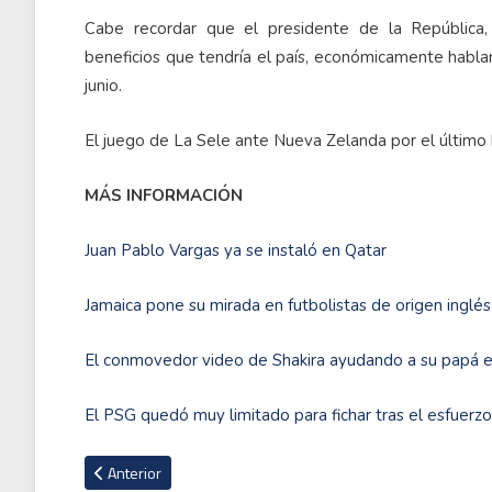
Cabe recordar que el presidente de la República,
beneficios que tendría el país, económicamente habla
junio.
El juego de La Sele ante Nueva Zelanda por el último 
MÁS INFORMACIÓN
Juan Pablo Vargas ya se instaló en Qatar
Jamaica pone su mirada en futbolistas de origen inglé
El conmovedor video de Shakira ayudando a su papá e
El PSG quedó muy limitado para fichar tras el esfuer
Artículo anterior: Periodista de ESPN, Carolina Padrón: "Costa
Anterior