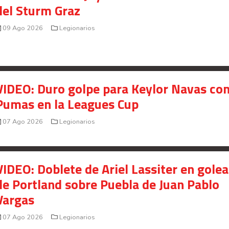
del Sturm Graz
Your Add Here !!
09 Ago 2026
Legionarios
VIDEO: Duro golpe para Keylor Navas co
Pumas en la Leagues Cup
07 Ago 2026
Legionarios
VIDEO: Doblete de Ariel Lassiter en gole
de Portland sobre Puebla de Juan Pablo
Señal en vivo:
Vargas
Radio Actual
107.1
FM
07 Ago 2026
Legionarios