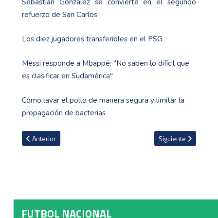
Sebastián González se convierte en el segundo
refuerzo de San Carlos
Los diez jugadores transferibles en el PSG
Messi responde a Mbappé: "No saben lo difícil que
es clasificar en Sudamérica"
Cómo lavar el pollo de manera segura y limitar la
propagación de bacterias
Artículo anterior: Liga Femenina vivirá emocionante cierre de fas
Artículo siguiente: 
Anterior
Siguiente
FUTBOL NACIONAL