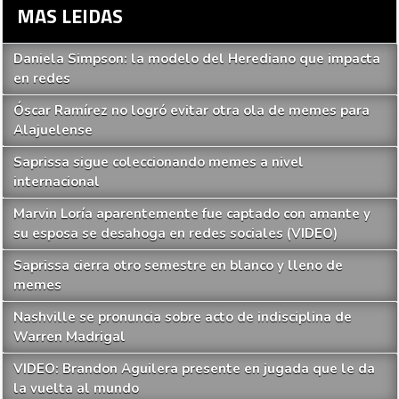
MAS LEIDAS
Daniela Simpson: la modelo del Herediano que impacta
en redes
Óscar Ramírez no logró evitar otra ola de memes para
Alajuelense
Saprissa sigue coleccionando memes a nivel
internacional
Marvin Loría aparentemente fue captado con amante y
su esposa se desahoga en redes sociales (VIDEO)
Saprissa cierra otro semestre en blanco y lleno de
memes
Nashville se pronuncia sobre acto de indisciplina de
Warren Madrigal
VIDEO: Brandon Aguilera presente en jugada que le da
la vuelta al mundo