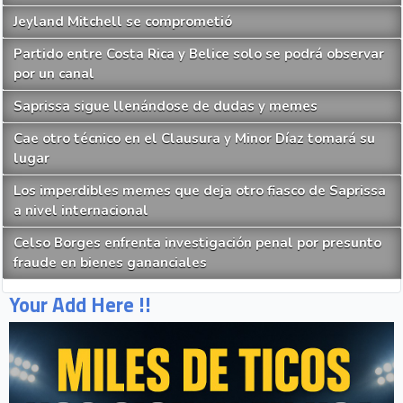
Jeyland Mitchell se comprometió
Partido entre Costa Rica y Belice solo se podrá observar
por un canal
Saprissa sigue llenándose de dudas y memes
Cae otro técnico en el Clausura y Minor Díaz tomará su
lugar
Los imperdibles memes que deja otro fiasco de Saprissa
a nivel internacional
Celso Borges enfrenta investigación penal por presunto
fraude en bienes gananciales
Your Add Here !!