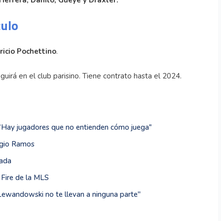
 Herrera, Danilo, Gueye y Draxler.
culo
icio Pochettino
.
eguirá en el club parisino. Tiene contrato hasta el 2024.
"Hay jugadores que no entienden cómo juega"
rgio Ramos
rada
 Fire de la MLS
 Lewandowski no te llevan a ninguna parte''