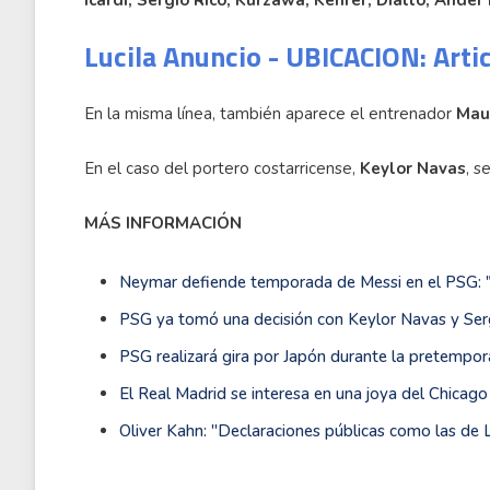
Icardi, Sergio Rico, Kurzawa, Kehrer, Diallo, Ander
Lucila Anuncio - UBICACION: Arti
En la misma línea, también aparece el entrenador
Maur
En el caso del portero costarricense,
Keylor Navas
, s
MÁS INFORMACIÓN
Neymar defiende temporada de Messi en el PSG: 
PSG ya tomó una decisión con Keylor Navas y Se
PSG realizará gira por Japón durante la pretempo
El Real Madrid se interesa en una joya del Chicago
Oliver Kahn: ''Declaraciones públicas como las de