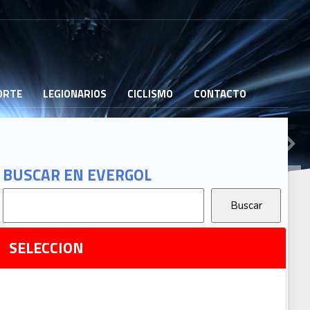
PORTE
LEGIONARIOS
CICLISMO
CONTACTO
B
G
T
BUSCAR EN EVERGOL
G
2
Ri
SELECCION