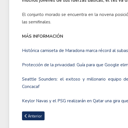
muchos jóvenes de sus fuerzas básicas, él les va 
El conjunto morado se encuentra en la novena posición
las semifinales.
MÁS INFORMACIÓN
Histórica camiseta de Maradona marca récord al subas
Protección de la privacidad: Guía para que Google eli
Seattle Sounders: el exitoso y millonario equipo 
Concacaf
Keylor Navas y el PSG realizarán en Qatar una gira qu
Artículo anterior: Alex López es baja en Alajuelense por lesió
Anterior