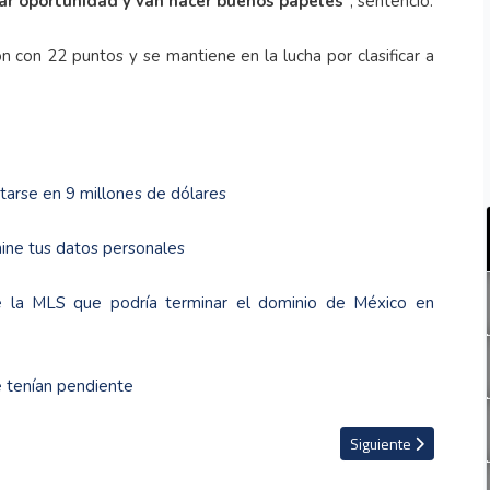
dar oportunidad y van hacer buenos papeles
", sentenció.
 con 22 puntos y se mantiene en la lucha por clasificar a
tarse en 9 millones de dólares
mine tus datos personales
de la MLS que podría terminar el dominio de México en
e tenían pendiente
n
Artículo siguiente: Hi
Siguiente