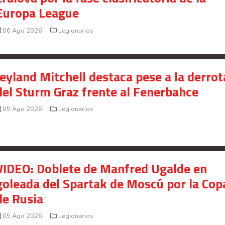
Craiova por la fase clasificatoria de la
Saprissa a nivel internacional
Europa League
Celso Borges enfrenta investigación penal por
presunto fraude en bienes gananciales
06 Ago 2026
Legionarios
Your Add Here !!
Jeyland Mitchell destaca pese a la derrot
del Sturm Graz frente al Fenerbahce
05 Ago 2026
Legionarios
VIDEO: Doblete de Manfred Ugalde en
goleada del Spartak de Moscú por la Cop
de Rusia