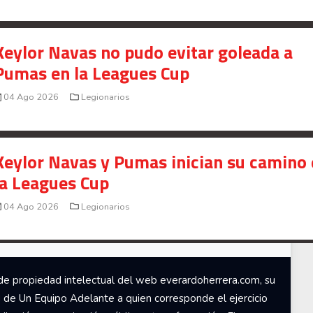
05 Ago 2026
Legionarios
Señal en vivo:
Radio Actual
107.1
FM
Keylor Navas no pudo evitar goleada a
Pumas en la Leagues Cup
04 Ago 2026
Legionarios
Keylor Navas y Pumas inician su camino
la Leagues Cup
04 Ago 2026
Legionarios
de propiedad intelectual del web everardoherrera.com, su