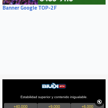
Banner Google TOP-2F
Estabilidad superior y contenido inigualable.
🔇
+40,000
+9,000
+6,000