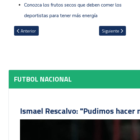
Conozca los frutos secos que deben comer los
deportistas para tener más energía
Artículo anterior: VIDEO: Saprissa da a conocer avances de su Cen
Artículo siguiente: S
Anterior
Siguiente
FUTBOL NACIONAL
Ismael Rescalvo: "Pudimos hacer m