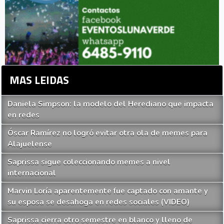
MAS LEIDAS
Daniela Simpson: la modelo del Herediano que impacta
en redes
Óscar Ramírez no logró evitar otra ola de memes para
Alajuelense
Saprissa sigue coleccionando memes a nivel
internacional
Marvin Loría aparentemente fue captado con amante y
su esposa se desahoga en redes sociales (VIDEO)
Saprissa cierra otro semestre en blanco y lleno de