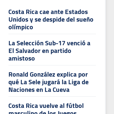
Costa Rica cae ante Estados
Unidos y se despide del sueño
L
olímpico
V
To
La Selección Sub-17 venció a
2
El Salvador en partido
amistoso
Ronald González explica por
qué La Sele jugará la Liga de
Naciones en La Cueva
Costa Rica vuelve al fútbol
masculino de los Juegos