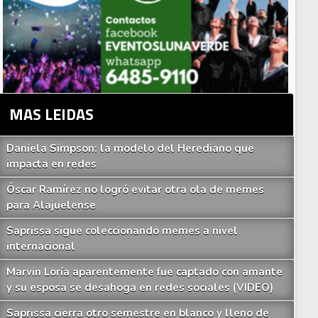
MAS LEIDAS
Daniela Simpson: la modelo del Herediano que
impacta en redes
Óscar Ramírez no logró evitar otra ola de memes
para Alajuelense
Saprissa sigue coleccionando memes a nivel
internacional
Marvin Loría aparentemente fue captado con amante
y su esposa se desahoga en redes sociales (VIDEO)
Saprissa cierra otro semestre en blanco y lleno de