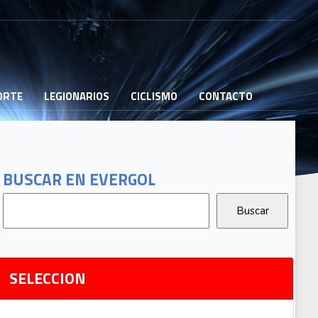
PORTE
LEGIONARIOS
CICLISMO
CONTACTO
B
G
T
BUSCAR EN EVERGOL
G
2
Ri
SELECCION