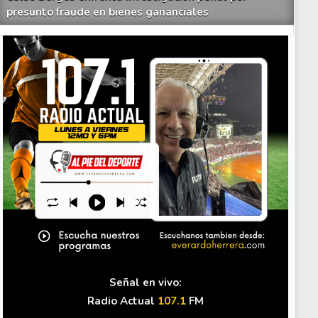
presunto fraude en bienes gananciales
Your Add Here !!
Señal en vivo:
Radio Actual
107.1
FM