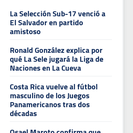
La Selección Sub-17 venció a
El Salvador en partido
L
amistoso
V
To
Ronald González explica por
2
qué La Sele jugará la Liga de
Naciones en La Cueva
Costa Rica vuelve al fútbol
masculino de los Juegos
Panamericanos tras dos
décadas
Osael Maroto confirma que