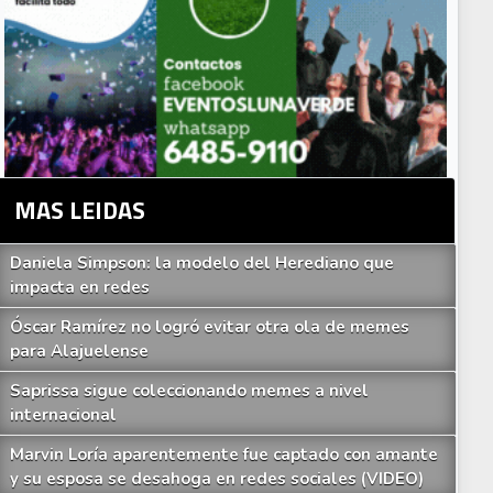
MAS LEIDAS
Daniela Simpson: la modelo del Herediano que
impacta en redes
Óscar Ramírez no logró evitar otra ola de memes
para Alajuelense
Saprissa sigue coleccionando memes a nivel
internacional
Marvin Loría aparentemente fue captado con amante
y su esposa se desahoga en redes sociales (VIDEO)