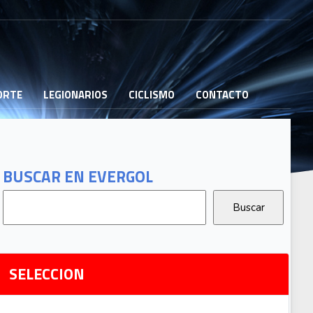
PORTE
LEGIONARIOS
CICLISMO
CONTACTO
B
G
T
BUSCAR EN EVERGOL
G
2
Ri
SELECCION