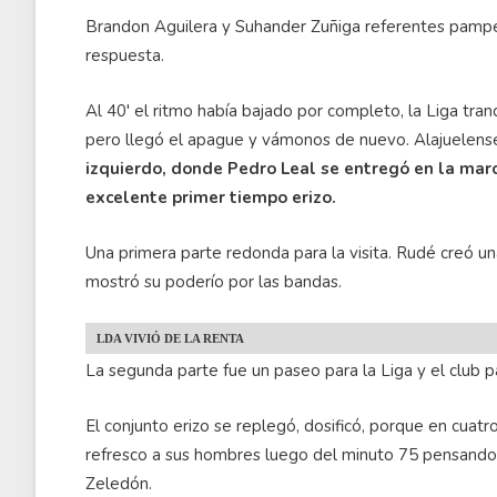
Brandon Aguilera y Suhander Zuñiga referentes pampe
respuesta.
Al 40' el ritmo había bajado por completo, la Liga tra
pero llegó el apague y vámonos de nuevo. Alajuelense
izquierdo, donde Pedro Leal se entregó en la marc
excelente primer tiempo erizo.
Una primera parte redonda para la visita. Rudé creó u
mostró su poderío por las bandas.
LDA VIVIÓ DE LA RENTA
La segunda parte fue un paseo para la Liga y el club 
El conjunto erizo se replegó, dosificó, porque en cuatr
refresco a sus hombres luego del minuto 75 pensando 
Zeledón.