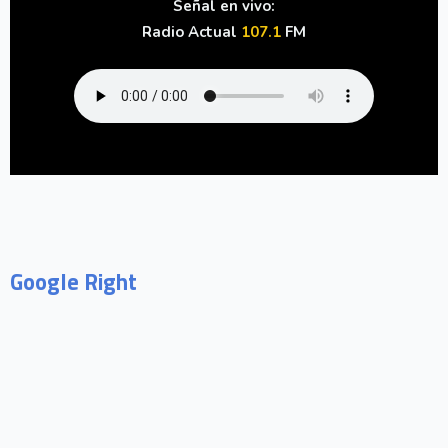
Señal en vivo:
Radio Actual
107.1
FM
Google Right