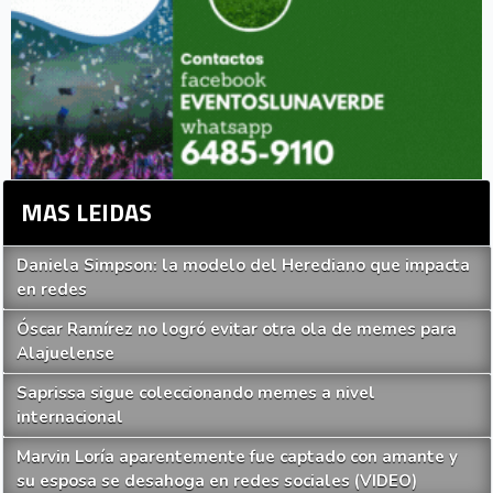
MAS LEIDAS
Daniela Simpson: la modelo del Herediano que impacta
en redes
Óscar Ramírez no logró evitar otra ola de memes para
Alajuelense
Saprissa sigue coleccionando memes a nivel
internacional
Marvin Loría aparentemente fue captado con amante y
su esposa se desahoga en redes sociales (VIDEO)