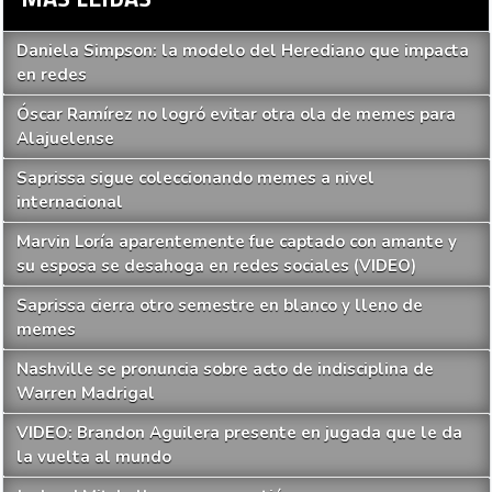
Daniela Simpson: la modelo del Herediano que impacta
en redes
Óscar Ramírez no logró evitar otra ola de memes para
Alajuelense
Saprissa sigue coleccionando memes a nivel
internacional
Marvin Loría aparentemente fue captado con amante y
su esposa se desahoga en redes sociales (VIDEO)
Saprissa cierra otro semestre en blanco y lleno de
memes
Nashville se pronuncia sobre acto de indisciplina de
Warren Madrigal
VIDEO: Brandon Aguilera presente en jugada que le da
la vuelta al mundo