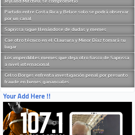
Jeyland Mitchell se comprometió
Partido entre Costa Rica y Belice solo se podrá observar
por un canal
Saprissa sigue llenándose de dudas y memes
Cae otro técnico en el Clausura y Minor Díaz tomará su
lugar
Los imperdibles memes que deja otro fiasco de Saprissa
a nivel internacional
Celso Borges enfrenta investigación penal por presunto
fraude en bienes gananciales
Your Add Here !!