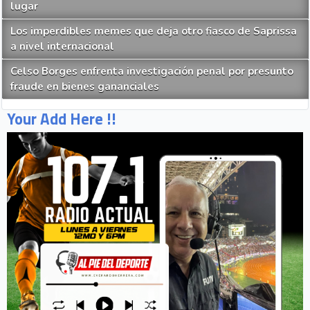
lugar
Los imperdibles memes que deja otro fiasco de Saprissa
a nivel internacional
Celso Borges enfrenta investigación penal por presunto
fraude en bienes gananciales
Your Add Here !!