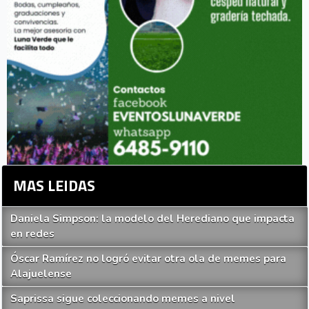
MAS LEIDAS
Daniela Simpson: la modelo del Herediano que impacta
en redes
Óscar Ramírez no logró evitar otra ola de memes para
Alajuelense
Saprissa sigue coleccionando memes a nivel