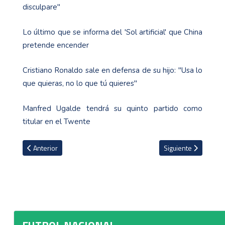
disculpare"
Lo último que se informa del 'Sol artificial' que China
pretende encender
Cristiano Ronaldo sale en defensa de su hijo: "Usa lo
que quieras, no lo que tú quieres"
Manfred Ugalde tendrá su quinto partido como
titular en el Twente
Artículo anterior: Defensa de San Carlos, Erick Cabalceta, deja ent
Artículo siguiente: 
Anterior
Siguiente