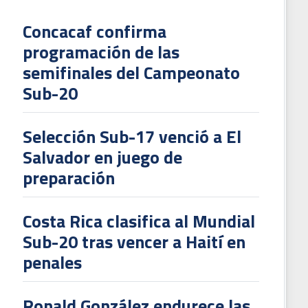
Concacaf confirma
programación de las
L
semifinales del Campeonato
V
Sub-20
To
2
Selección Sub-17 venció a El
Salvador en juego de
preparación
Costa Rica clasifica al Mundial
Sub-20 tras vencer a Haití en
penales
Ronald González endurece las