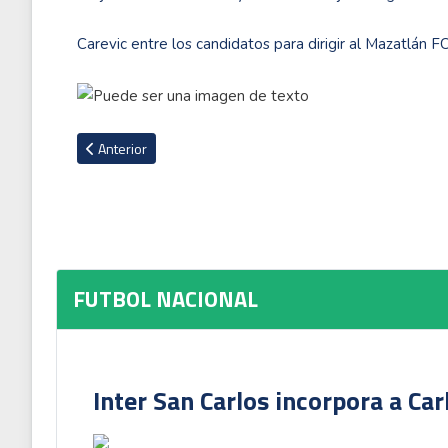
Carevic entre los candidatos para dirigir al Mazatlán F
Artículo anterior: Alajuelense remonta para mantener invicto
Anterior
FUTBOL NACIONAL
Inter San Carlos incorpora a Ca