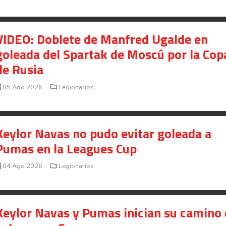
Saprissa a nivel internacional
Celso Borges enfrenta investigación penal por
VIDEO: Doblete de Manfred Ugalde en
presunto fraude en bienes gananciales
goleada del Spartak de Moscú por la Cop
Your Add Here !!
de Rusia
05 Ago 2026
Legionarios
Keylor Navas no pudo evitar goleada a
Pumas en la Leagues Cup
04 Ago 2026
Legionarios
Keylor Navas y Pumas inician su camino