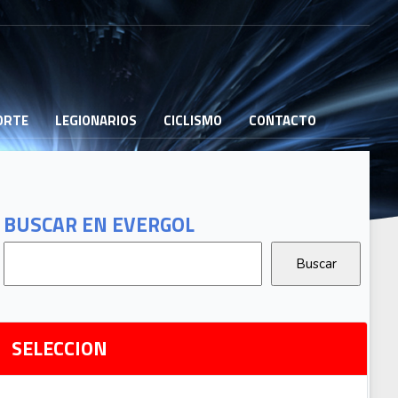
PORTE
LEGIONARIOS
CICLISMO
CONTACTO
B
G
T
BUSCAR EN EVERGOL
G
2
Ri
SELECCION