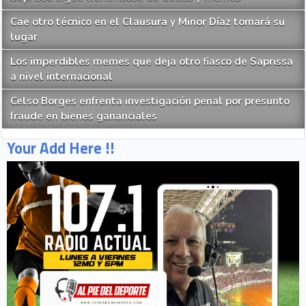
Cae otro técnico en el Clausura y Minor Díaz tomará su
lugar
Los imperdibles memes que deja otro fiasco de Saprissa
a nivel internacional
Celso Borges enfrenta investigación penal por presunto
fraude en bienes gananciales
Your Add Here !!