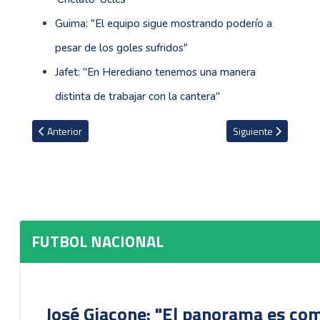
Guima: "El equipo sigue mostrando poderío a
pesar de los goles sufridos"
Jafet: ''En Herediano tenemos una manera
distinta de trabajar con la cantera''
Artículo anterior: Barrio México, el equipo de Liga de Ascenso que
Artículo siguiente: 
Anterior
Siguiente
FUTBOL NACIONAL
José Giacone: "El panorama es com