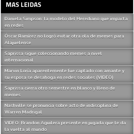
MAS LEIDAS
Daniela Simpson: la modelo del Herediano que impacta
en redes
Óscar Ramírez no logró evitar otra ola de memes para
Alajuelense
Saprissa sigue coleccionando memes a nivel
internacional
Marvin Loría aparentemente fue captado con amante y
su esposa se desahoga en redes sociales (VIDEO)
Saprissa cierra otro semestre en blanco y lleno de
memes
Nashville se pronuncia sobre acto de indisciplina de
Warren Madrigal
VIDEO: Brandon Aguilera presente en jugada que le da
la vuelta al mundo