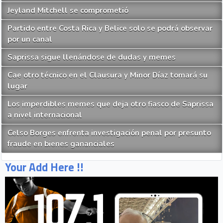
Jeyland Mitchell se comprometió
Partido entre Costa Rica y Belice solo se podrá observar
por un canal
Saprissa sigue llenándose de dudas y memes
Cae otro técnico en el Clausura y Minor Díaz tomará su
lugar
Los imperdibles memes que deja otro fiasco de Saprissa
a nivel internacional
Celso Borges enfrenta investigación penal por presunto
fraude en bienes gananciales
Your Add Here !!