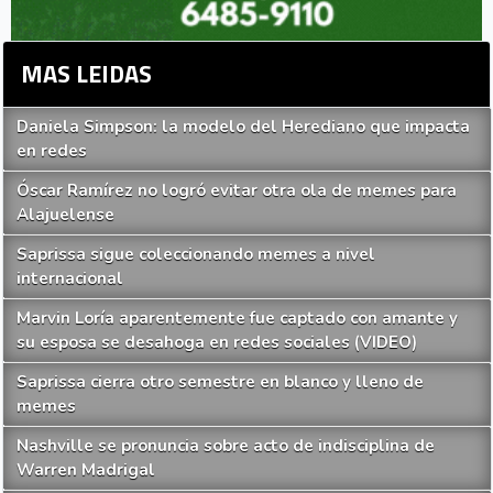
MAS LEIDAS
Daniela Simpson: la modelo del Herediano que impacta
en redes
Óscar Ramírez no logró evitar otra ola de memes para
Alajuelense
Saprissa sigue coleccionando memes a nivel
internacional
Marvin Loría aparentemente fue captado con amante y
su esposa se desahoga en redes sociales (VIDEO)
Saprissa cierra otro semestre en blanco y lleno de
memes
Nashville se pronuncia sobre acto de indisciplina de
Warren Madrigal