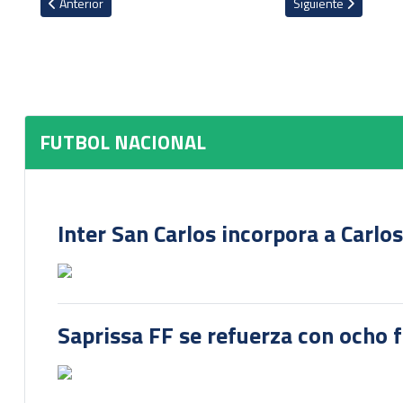
Artículo anterior: Alajuelense le gana 7-0 equipo de Nicaragua
Artículo siguiente: 
Anterior
Siguiente
FUTBOL NACIONAL
Inter San Carlos incorpora a Carlo
Saprissa FF se refuerza con ocho 