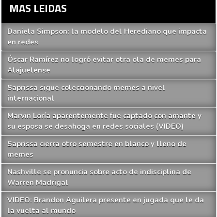
MAS LEIDAS
Daniela Simpson: la modelo del Herediano que impacta
en redes
Óscar Ramírez no logró evitar otra ola de memes para
Alajuelense
Saprissa sigue coleccionando memes a nivel
internacional
Marvin Loría aparentemente fue captado con amante y
su esposa se desahoga en redes sociales (VIDEO)
Saprissa cierra otro semestre en blanco y lleno de
memes
Nashville se pronuncia sobre acto de indisciplina de
Warren Madrigal
VIDEO: Brandon Aguilera presente en jugada que le da
la vuelta al mundo