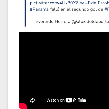
pic.twitter.com/4Hk80X6Isv
#FidelEsco
#Panamá
, falló en el segundo gol de
#R
— Everardo Herrera (@alpiedeldeport