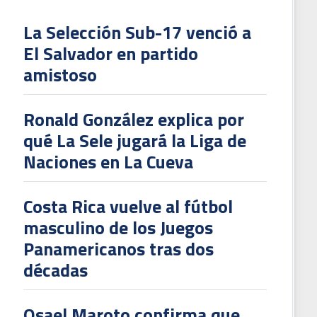
La Selección Sub-17 venció a
El Salvador en partido
L
amistoso
V
To
Ronald González explica por
2
qué La Sele jugará la Liga de
Naciones en La Cueva
Costa Rica vuelve al fútbol
masculino de los Juegos
Panamericanos tras dos
décadas
Osael Maroto confirma que