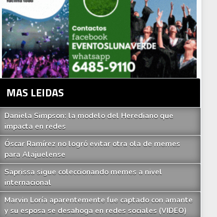
MAS LEIDAS
Daniela Simpson: la modelo del Herediano que
impacta en redes
Óscar Ramírez no logró evitar otra ola de memes
para Alajuelense
Saprissa sigue coleccionando memes a nivel
internacional
Marvin Loría aparentemente fue captado con amante
y su esposa se desahoga en redes sociales (VIDEO)