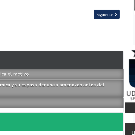
volucra al técnico de Keylor Navas en Pumas
Artículo siguiente: M
Siguiente
lica el motivo
lémica y su esposa denuncia amenazas antes del
L