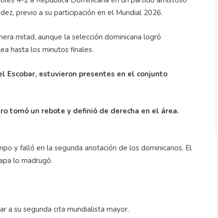
oles 4-2 a República Dominicana en un partido amistoso
z, previo a su participación en el Mundial 2026.
era mitad, aunque la selección dominicana logró
a hasta los minutos finales.
l Escobar, estuvieron presentes en el conjunto
lero tomó un rebote y definió de derecha en el área.
mpo y falló en la segunda anotación de los dominicanos. El
Japa lo madrugó.
r a su segunda cita mundialista mayor.