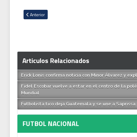
Artículo anterior: En México surge importante noticia que in
Anterior
Articulos Relacionados
Erick Lonis confirma noticia con Minor Álvarez y exp
Fidel Escobar vuelve a estar en el centro de la po
Mundial
Futbolista tico deja Guatemala y se une a Saprissa
FUTBOL NACIONAL