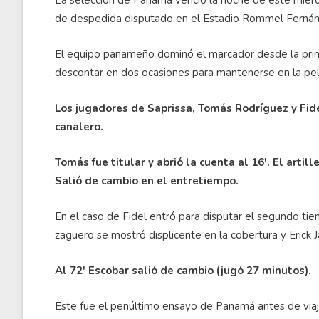
La selección de Panamá venció la noche de este miérc
de despedida disputado en el Estadio Rommel Fernánde
El equipo panameño dominó el marcador desde la prim
descontar en dos ocasiones para mantenerse en la pele
Los jugadores de Saprissa, Tomás Rodríguez y Fide
canalero.
Tomás fue titular y abrió la cuenta al 16'. El artil
Salió de cambio en el entretiempo.
En el caso de Fidel entró para disputar el segundo tie
zaguero se mostró displicente en la cobertura y Erick 
Al 72' Escobar salió de cambio (jugó 27 minutos).
Este fue el penúltimo ensayo de Panamá antes de viaja