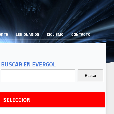
PORTE
LEGIONARIOS
CICLISMO
CONTACTO
B
G
T
BUSCAR EN EVERGOL
G
2
Ri
SELECCION