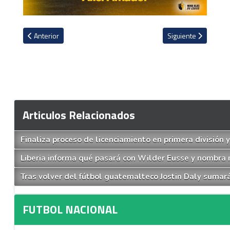
Artículo anterior: Ex gerente general de Alajuelense fue quien fal
Artículo siguiente: 
Anterior
Siguiente
Articulos Relacionados
Finaliza proceso de licenciamiento en primera división y
Liberia informa qué pasará con Wilder Eusse y nombra
Tras volver del fútbol guatemalteco Jostin Daly sumará
FUTBOL NACIONAL