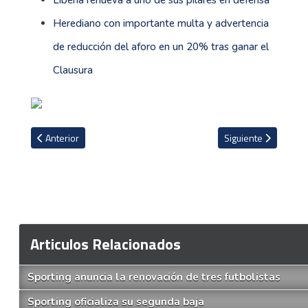
Liberia renueva a uno de sus pilares en defensa
Herediano con importante multa y advertencia
de reducción del aforo en un 20% tras ganar el
Clausura
Artículo anterior: Costa Rica se prepara para su debut en el Xoker
Artículo siguiente: L
Anterior
Siguiente
Articulos Relacionados
Sporting anuncia la renovación de tres futbolistas
Sporting oficializa su segunda baja