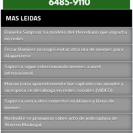
MAS LEIDAS
Daniela Simpson: la modelo del Herediano que impacta
en redes
Óscar Ramírez no logró evitar otra ola de memes para
Alajuelense
Saprissa sigue coleccionando memes a nivel
internacional
Marvin Loría aparentemente fue captado con amante y
su esposa se desahoga en redes sociales (VIDEO)
Saprissa cierra otro semestre en blanco y lleno de
memes
Nashville se pronuncia sobre acto de indisciplina de
Warren Madrigal