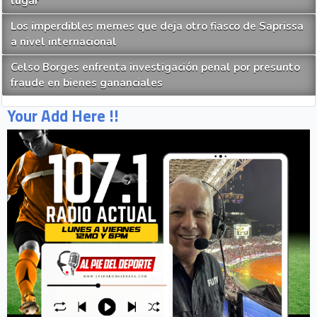
lugar
Los imperdibles memes que deja otro fiasco de Saprissa
a nivel internacional
Celso Borges enfrenta investigación penal por presunto
fraude en bienes gananciales
Your Add Here !!