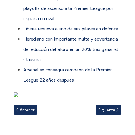
playoffs de ascenso a la Premier League por
espiar a un rival
Liberia renueva a uno de sus pilares en defensa
Herediano con importante multa y advertencia
de reducción del aforo en un 20% tras ganar el
Clausura
Arsenal se consagra campeón de la Premier
League 22 años después
Artículo anterior: Sporting confirma su primera baja para el Apertu
Artículo siguiente: 
Anterior
Siguiente