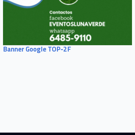
Banner Google TOP-2F