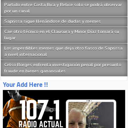
Partido entre Costa Rica y Belice solo se podrá observar
por un canal
Saprissa sigue llenándose de dudas y memes
Cae otro técnico en el Clausura y Minor Díaz tomará su
lugar
Los imperdibles memes que deja otro fiasco de Saprissa
a nivel internacional
Celso Borges enfrenta investigación penal por presunto
fraude en bienes gananciales
Your Add Here !!