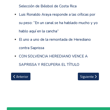
Selección de Béisbol de Costa Rica
Luis Ronaldo Araya responde a las críticas por
su peso: “En un canal se ha hablado mucho y yo
hablo aquí en la cancha”
El uno a uno de la remontada de Herediano
contra Saprissa
CON SOLVENCIA HEREDIANO VENCE A
SAPRISSA Y RECUPERA EL TÍTULO
Artículo anterior: Saprissa se llena de memes con dos años de fr
Artículo siguiente: 
Anterior
Siguiente