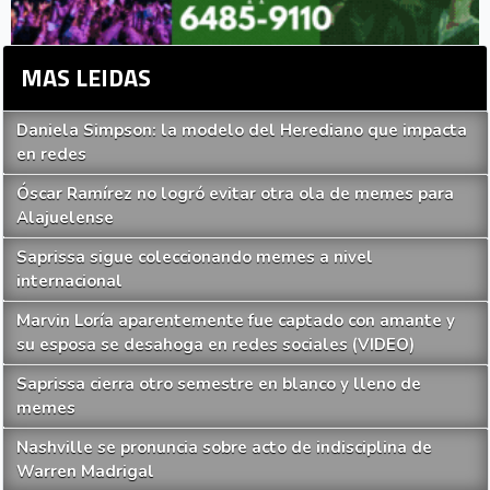
MAS LEIDAS
Daniela Simpson: la modelo del Herediano que impacta
en redes
Óscar Ramírez no logró evitar otra ola de memes para
Alajuelense
Saprissa sigue coleccionando memes a nivel
internacional
Marvin Loría aparentemente fue captado con amante y
su esposa se desahoga en redes sociales (VIDEO)
Saprissa cierra otro semestre en blanco y lleno de
memes
Nashville se pronuncia sobre acto de indisciplina de
Warren Madrigal