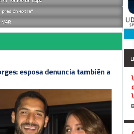
a el Torneo de Copa
 presión extra"
á VAR
L
orges: esposa denuncia también a