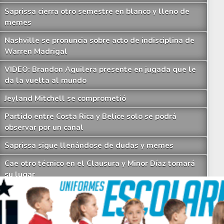
Saprissa cierra otro semestre en blanco y lleno de
memes
Nashville se pronuncia sobre acto de indisciplina de
Warren Madrigal
VIDEO: Brandon Aguilera presente en jugada que le
da la vuelta al mundo
Jeyland Mitchell se comprometió
Partido entre Costa Rica y Belice solo se podrá
lfredo Morales denuncia presunto acto racista de Roberto Córdoba contra ju
observar por un canal
Saprissa sigue llenándose de dudas y memes
Cae otro técnico en el Clausura y Minor Díaz tomará
su lugar
Los imperdibles memes que deja otro fiasco de
Saprissa a nivel internacional
Celso Borges enfrenta investigación penal por