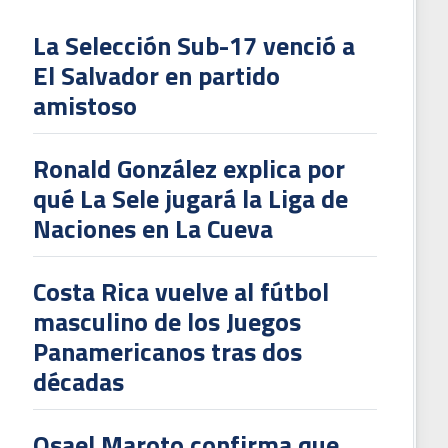
La Selección Sub-17 venció a
El Salvador en partido
L
amistoso
V
To
Ronald González explica por
2
qué La Sele jugará la Liga de
Naciones en La Cueva
Costa Rica vuelve al fútbol
masculino de los Juegos
Panamericanos tras dos
décadas
Osael Maroto confirma que