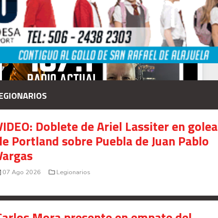
presunto fraude en bienes gananciales
Your Add Here !!
EGIONARIOS
VIDEO: Doblete de Ariel Lassiter en gole
de Portland sobre Puebla de Juan Pablo
Vargas
07 Ago 2026
Legionarios
Señal en vivo:
Radio Actual
107.1
FM
Carlos Mora presente en empate del