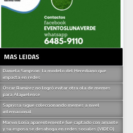
MAS LEIDAS
Daniela Simpson: la modelo del Herediano que
impacta en redes
Óscar Ramírez no logró evitar otra ola de memes
para Alajuelense
Saprissa sigue coleccionando memes a nivel
internacional
Marvin Loría aparentemente fue captado con amante
y su esposa se desahoga en redes sociales (VIDEO)