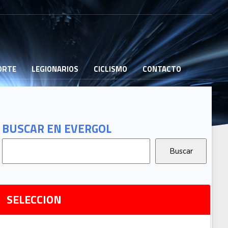
PORTE
LEGIONARIOS
CICLISMO
CONTACTO
B
G
T
BUSCAR EN EVERGOL
G
2
Ri
SELECCION