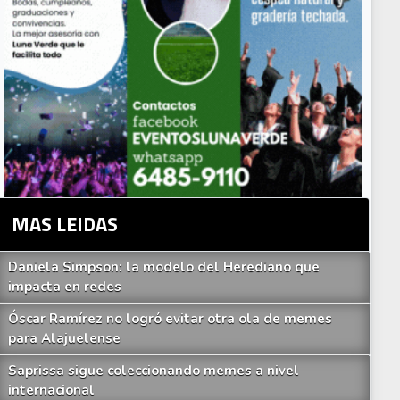
MAS LEIDAS
Daniela Simpson: la modelo del Herediano que
impacta en redes
Óscar Ramírez no logró evitar otra ola de memes
para Alajuelense
Saprissa sigue coleccionando memes a nivel
internacional