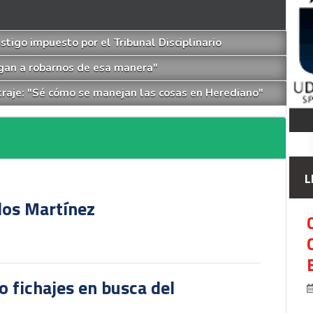
astigo impuesto por el Tribunal Disciplinario
ngan a robarnos de esa manera"
itraje: "Sé cómo se manejan las cosas en Herediano"
L
rlos Martínez
o fichajes en busca del