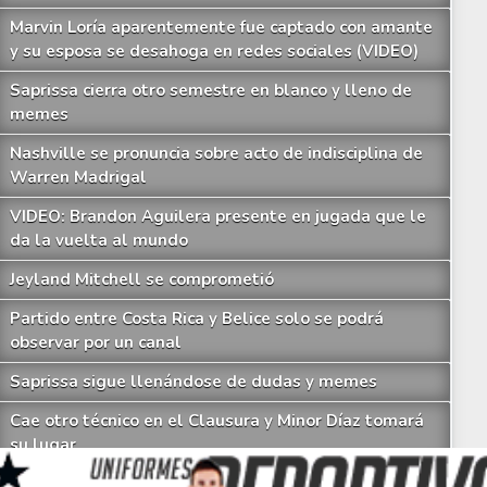
Marvin Loría aparentemente fue captado con amante
y su esposa se desahoga en redes sociales (VIDEO)
Saprissa cierra otro semestre en blanco y lleno de
memes
Nashville se pronuncia sobre acto de indisciplina de
Warren Madrigal
VIDEO: Brandon Aguilera presente en jugada que le
da la vuelta al mundo
Jeyland Mitchell se comprometió
Partido entre Costa Rica y Belice solo se podrá
osé Giacone: "No puedo estar llorando por una situación que no depende de 
observar por un canal
Saprissa sigue llenándose de dudas y memes
Cae otro técnico en el Clausura y Minor Díaz tomará
su lugar
Los imperdibles memes que deja otro fiasco de