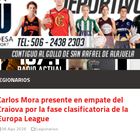
Saprissa a nivel internacional
Celso Borges enfrenta investigación penal por
presunto fraude en bienes gananciales
Your Add Here !!
EGIONARIOS
Carlos Mora presente en empate del
Craiova por la fase clasificatoria de la
Europa League
06 Ago 2026
Legionarios