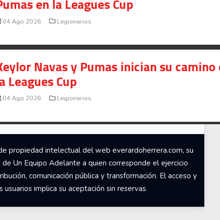
Pumas en la Leagues Cup
04 Ago 2026
Legionarios
Keylor Navas y Pumas inician su camino
la Leagues Cup
04 Ago 2026
Legionarios
de propiedad intelectual del web everardoherrera.com, su
d de Un Equipo Adelante a quien corresponde el ejercicio
ribución, comunicación pública y transformación. El acceso y
usuarios implica su aceptación sin reservas.