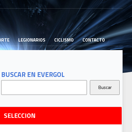
PORTE
LEGIONARIOS
CICLISMO
CONTACTO
B
G
T
BUSCAR EN EVERGOL
G
2
Ri
SELECCION