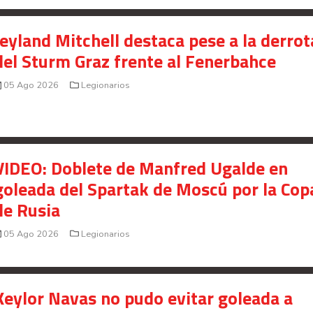
Señal en vivo:
Radio Actual
107.1
FM
Jeyland Mitchell destaca pese a la derrot
del Sturm Graz frente al Fenerbahce
05 Ago 2026
Legionarios
VIDEO: Doblete de Manfred Ugalde en
goleada del Spartak de Moscú por la Cop
de Rusia
05 Ago 2026
Legionarios
Keylor Navas no pudo evitar goleada a