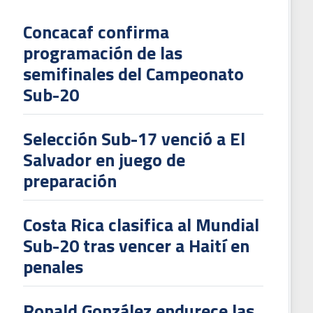
Concacaf confirma
programación de las
L
semifinales del Campeonato
V
Sub-20
To
2
Selección Sub-17 venció a El
Salvador en juego de
preparación
Costa Rica clasifica al Mundial
Sub-20 tras vencer a Haití en
penales
Ronald González endurece las