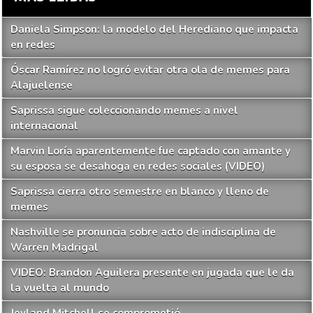
Daniela Simpson: la modelo del Herediano que impacta
en redes
Óscar Ramírez no logró evitar otra ola de memes para
Alajuelense
Saprissa sigue coleccionando memes a nivel
internacional
Marvin Loría aparentemente fue captado con amante y
su esposa se desahoga en redes sociales (VIDEO)
Saprissa cierra otro semestre en blanco y lleno de
memes
Nashville se pronuncia sobre acto de indisciplina de
Warren Madrigal
VIDEO: Brandon Aguilera presente en jugada que le da
la vuelta al mundo
Jeyland Mitchell se comprometió