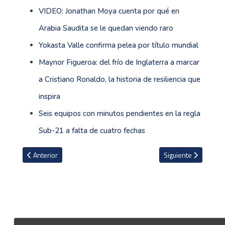
VIDEO: Jonathan Moya cuenta por qué en
Arabia Saudita se le quedan viendo raro
Yokasta Valle confirma pelea por título mundial
Maynor Figueroa: del frío de Inglaterra a marcar
a Cristiano Ronaldo, la historia de resiliencia que
inspira
Seis equipos con minutos pendientes en la regla
Sub-21 a falta de cuatro fechas
Artículo anterior: En Saprissa y Panamá sonríen con noticia sobre 
Artículo siguiente: 
Anterior
Siguiente