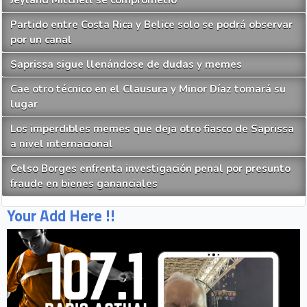
Partido entre Costa Rica y Belice solo se podrá observar
por un canal
Saprissa sigue llenándose de dudas y memes
Cae otro técnico en el Clausura y Minor Díaz tomará su
lugar
Los imperdibles memes que deja otro fiasco de Saprissa
a nivel internacional
Celso Borges enfrenta investigación penal por presunto
fraude en bienes gananciales
Your Add Here !!