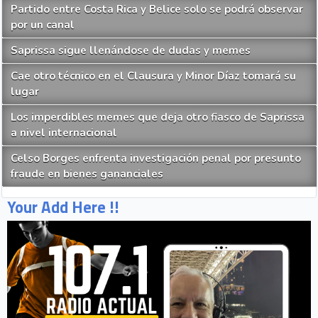
Partido entre Costa Rica y Belice solo se podrá observar
por un canal
Saprissa sigue llenándose de dudas y memes
Cae otro técnico en el Clausura y Minor Díaz tomará su
lugar
Los imperdibles memes que deja otro fiasco de Saprissa
a nivel internacional
Celso Borges enfrenta investigación penal por presunto
fraude en bienes gananciales
Your Add Here !!