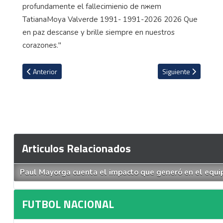
Artículo anterior: San Carlos se mantiene intratable en casa y Here
Artículo siguiente:
Anterior
Siguiente
Articulos Relacionados
Paul Mayorga cuenta el impacto que generó en el equip
FUTBOL NACIONAL