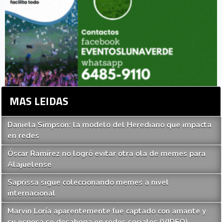
MAS LEIDAS
Daniela Simpson: la modelo del Herediano que impacta
en redes
Óscar Ramírez no logró evitar otra ola de memes para
Alajuelense
Saprissa sigue coleccionando memes a nivel
internacional
Marvin Loría aparentemente fue captado con amante y