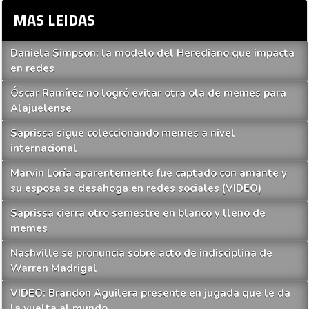
MAS LEIDAS
Daniela Simpson: la modelo del Herediano que impacta
en redes
Óscar Ramírez no logró evitar otra ola de memes para
Alajuelense
Saprissa sigue coleccionando memes a nivel
internacional
Marvin Loría aparentemente fue captado con amante y
su esposa se desahoga en redes sociales (VIDEO)
Saprissa cierra otro semestre en blanco y lleno de
memes
Nashville se pronuncia sobre acto de indisciplina de
Warren Madrigal
VIDEO: Brandon Aguilera presente en jugada que le da
la vuelta al mundo