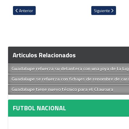
Artículo anterior: VIDEO: Óscar Ramírez feliz con respuesta de lo
Artículo siguiente: 
Anterior
Siguiente
Articulos Relacionados
Guadalupe refuerza su delantera con una joya de la Li
Guadalupe se refuerza con fichajes de renombre de car
Guadalupe tiene nuevo técnico para el Clausura
FUTBOL NACIONAL