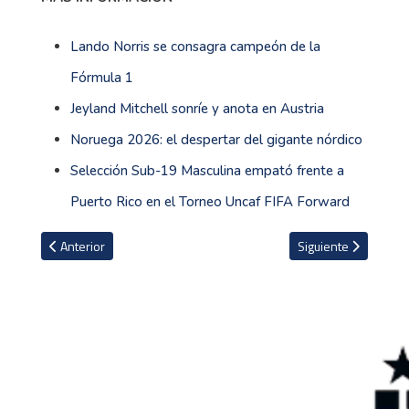
Lando Norris se consagra campeón de la
Fórmula 1
Jeyland Mitchell sonríe y anota en Austria
Noruega 2026: el despertar del gigante nórdico
Selección Sub-19 Masculina empató frente a
Puerto Rico en el Torneo Uncaf FIFA Forward
Artículo anterior: VIDEO: Padre de Lamine Yamal fue expulsado del e
Artículo siguiente: 
Anterior
Siguiente