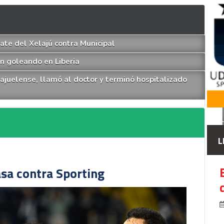
te del Xelajú contra Municipal
ón goleando en Liberia
lajuelense, llamó al doctor y terminó hospitalizado
L
asa contra Sporting