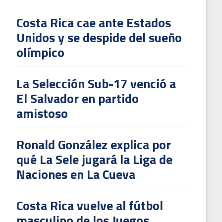
Costa Rica cae ante Estados
Unidos y se despide del sueño
L
olímpico
V
To
La Selección Sub-17 venció a
2
El Salvador en partido
amistoso
Ronald González explica por
qué La Sele jugará la Liga de
Naciones en La Cueva
Costa Rica vuelve al fútbol
masculino de los Juegos