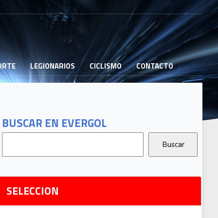
PORTE
LEGIONARIOS
CICLISMO
CONTACTO
B
G
T
BUSCAR EN EVERGOL
G
2
Ri
SELECCION