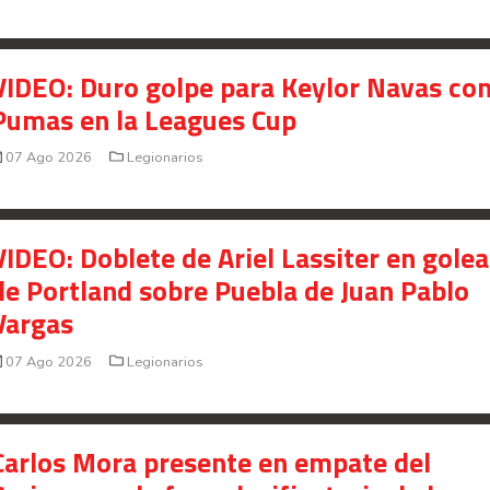
Your Add Here !!
VIDEO: Duro golpe para Keylor Navas co
Pumas en la Leagues Cup
07 Ago 2026
Legionarios
VIDEO: Doblete de Ariel Lassiter en gole
de Portland sobre Puebla de Juan Pablo
Vargas
07 Ago 2026
Legionarios
Señal en vivo:
Radio Actual
107.1
FM
Carlos Mora presente en empate del