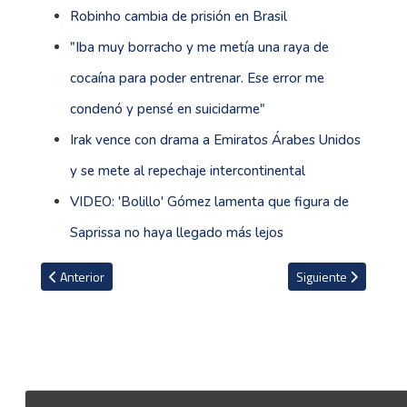
Robinho cambia de prisión en Brasil
"Iba muy borracho y me metía una raya de
cocaína para poder entrenar. Ese error me
condenó y pensé en suicidarme"
Irak vence con drama a Emiratos Árabes Unidos
y se mete al repechaje intercontinental
VIDEO: 'Bolillo' Gómez lamenta que figura de
Saprissa no haya llegado más lejos
Artículo anterior: Los memes más duros en la historia de la Sele
Artículo siguiente: 
Anterior
Siguiente