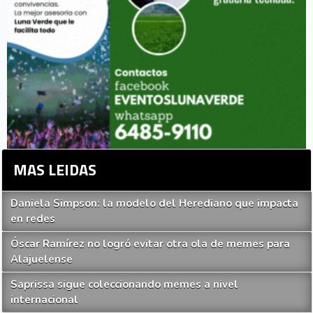
MAS LEIDAS
Daniela Simpson: la modelo del Herediano que impacta
en redes
Óscar Ramírez no logró evitar otra ola de memes para
Alajuelense
Saprissa sigue coleccionando memes a nivel
internacional