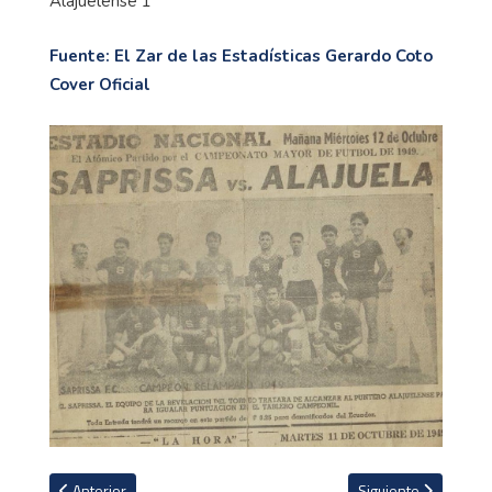
Alajuelense 1
Fuente: El Zar de las Estadísticas Gerardo Coto
Cover
Oficial
Artículo anterior: Saprissa podría quedarse pronto sin el paname
Artículo siguiente: V
Anterior
Siguiente