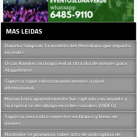
MAS LEIDAS
Daniela Simpson: la modelo del Herediano que impacta
en redes
Óscar Ramírez no logró evitar otra ola de memes para
Alajuelense
Saprissa sigue coleccionando memes a nivel
internacional
Marvin Loría aparentemente fue captado con amante y
su esposa se desahoga en redes sociales (VIDEO)
Saprissa cierra otro semestre en blanco y lleno de
memes
Nashville se pronuncia sobre acto de indisciplina de