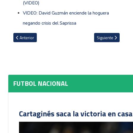
(VIDEO)
VIDEO: David Guzmán enciende la hoguera
negando crisis del Saprissa
Artículo anterior: El jugador de Herediano que para Hernán Medf
Artículo siguiente: 
Anterior
Siguiente
FUTBOL NACIONAL
Cartaginés saca la victoria en cas