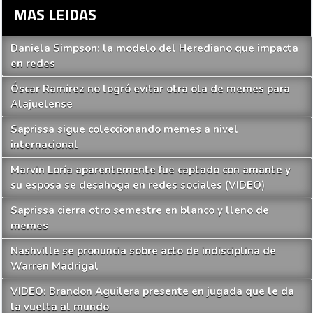
MAS LEIDAS
Daniela Simpson: la modelo del Herediano que impacta
en redes
Óscar Ramírez no logró evitar otra ola de memes para
Alajuelense
Saprissa sigue coleccionando memes a nivel
internacional
Marvin Loría aparentemente fue captado con amante y
su esposa se desahoga en redes sociales (VIDEO)
Saprissa cierra otro semestre en blanco y lleno de
memes
Nashville se pronuncia sobre acto de indisciplina de
Warren Madrigal
VIDEO: Brandon Aguilera presente en jugada que le da
la vuelta al mundo