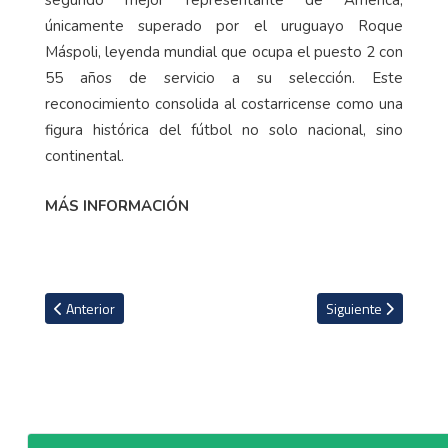
segundo mejor representante de América,
únicamente superado por el uruguayo Roque
Máspoli, leyenda mundial que ocupa el puesto 2 con
55 años de servicio a su selección. Este
reconocimiento consolida al costarricense como una
figura histórica del fútbol no solo nacional, sino
continental.
MÁS INFORMACIÓN
Artículo anterior: Herediano con fuerte multa tras la primera fecha
Artículo siguiente: P
Anterior
Siguiente