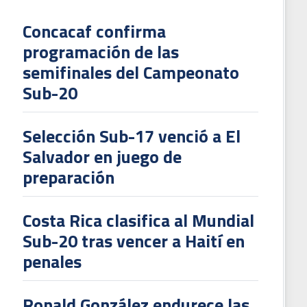
Concacaf confirma
programación de las
L
semifinales del Campeonato
V
Sub-20
To
2
Selección Sub-17 venció a El
Salvador en juego de
preparación
Costa Rica clasifica al Mundial
Sub-20 tras vencer a Haití en
penales
Ronald González endurece las