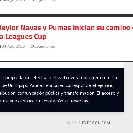
Señal en vivo:
Radio Actual
107.1
FM
Keylor Navas y Pumas inician su camino
la Leagues Cup
04 Ago 2026
Legionarios
de propiedad intelectual del web everardoherrera.com, su
d de Un Equipo Adelante a quien corresponde el ejercicio
ribución, comunicación pública y transformación. El acceso y
usuarios implica su aceptación sin reservas.
© 2017
EVERGOL.COM