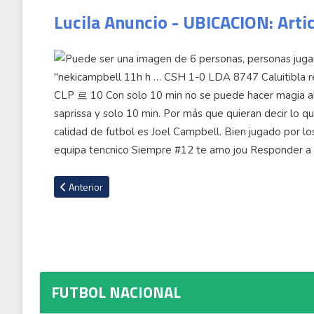
Lucila Anuncio - UBICACION: Arti
Artículo anterior: Las palabras de Jafet Soto para felicitar a
Anterior
FUTBOL NACIONAL