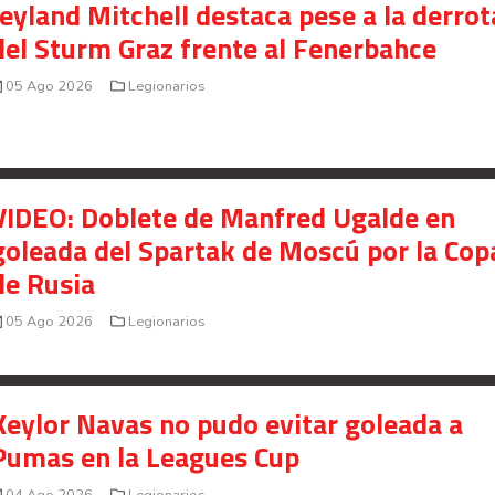
Jeyland Mitchell destaca pese a la derrot
Saprissa a nivel internacional
del Sturm Graz frente al Fenerbahce
Celso Borges enfrenta investigación penal por
presunto fraude en bienes gananciales
05 Ago 2026
Legionarios
Your Add Here !!
VIDEO: Doblete de Manfred Ugalde en
goleada del Spartak de Moscú por la Cop
de Rusia
05 Ago 2026
Legionarios
Keylor Navas no pudo evitar goleada a
Pumas en la Leagues Cup
04 Ago 2026
Legionarios