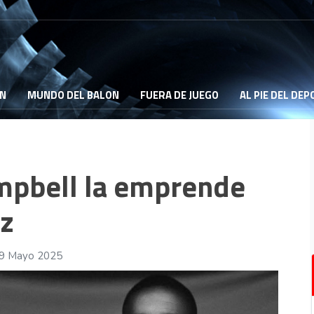
ON
MUNDO DEL BALON
FUERA DE JUEGO
AL PIE DEL DE
mpbell la emprende
ez
29 Mayo 2025