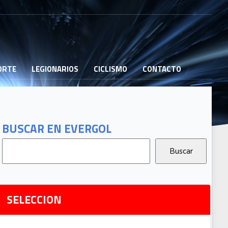
PORTE
LEGIONARIOS
CICLISMO
CONTACTO
B
G
T
BUSCAR EN EVERGOL
G
2
Ri
SELECCION