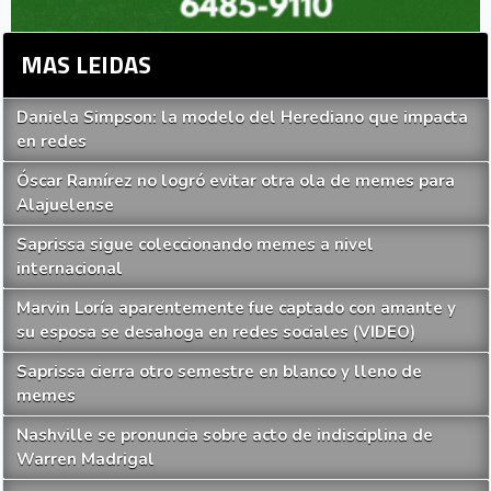
MAS LEIDAS
Daniela Simpson: la modelo del Herediano que impacta
en redes
Óscar Ramírez no logró evitar otra ola de memes para
Alajuelense
Saprissa sigue coleccionando memes a nivel
internacional
Marvin Loría aparentemente fue captado con amante y
su esposa se desahoga en redes sociales (VIDEO)
Saprissa cierra otro semestre en blanco y lleno de
memes
Nashville se pronuncia sobre acto de indisciplina de
Warren Madrigal