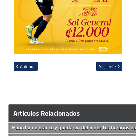
Artículo anterior: Futbolista mexicano confirma su salida de San Ca
Artículo siguiente: 
Anterior
Siguiente
Articulos Relacionados
Hubo humo blanco y quedaron definidos los horarios pa