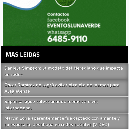
MAS LEIDAS
Daniela Simpson: la modelo del Herediano que impacta
en redes
Óscar Ramírez no logró evitar otra ola de memes para
Alajuelense
Saprissa sigue coleccionando memes a nivel
internacional
Marvin Loría aparentemente fue captado con amante y
su esposa se desahoga en redes sociales (VIDEO)