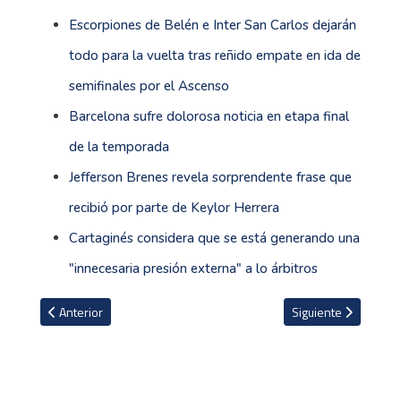
Escorpiones de Belén e Inter San Carlos dejarán
todo para la vuelta tras reñido empate en ida de
semifinales por el Ascenso
Barcelona sufre dolorosa noticia en etapa final
de la temporada
Jefferson Brenes revela sorprendente frase que
recibió por parte de Keylor Herrera
Cartaginés considera que se está generando una
"innecesaria presión externa" a lo árbitros
Artículo anterior: Saprissa se pronuncia sobre resolución del TAS
Artículo siguiente: 
Anterior
Siguiente