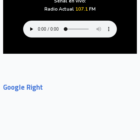
Señal en vivo:
Radio Actual
107.1
FM
Google Right