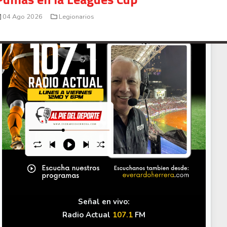
presunto fraude en bienes gananciales
04 Ago 2026
Legionarios
Your Add Here !!
Señal en vivo:
Radio Actual
107.1
FM