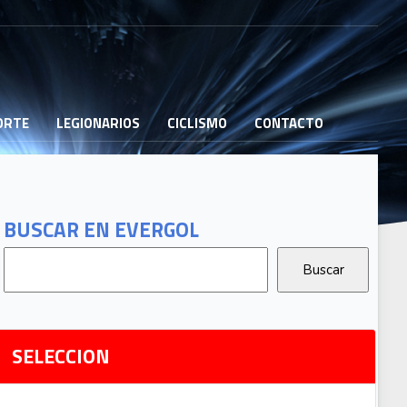
PORTE
LEGIONARIOS
CICLISMO
CONTACTO
B
G
T
BUSCAR EN EVERGOL
G
2
Ri
SELECCION