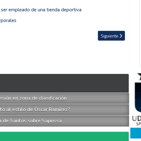
ser empleado de una tienda deportiva
rporales
do con un camarógrafo en Honduras (VIDEO)
Artículo siguiente: P
Siguiente
esión en zona de clasificación
o al estilo de Óscar Ramírez?
ia de Santos sobre Saprissa