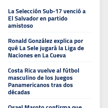
La Selección Sub-17 venció a
El Salvador en partido
L
amistoso
V
To
Ronald González explica por
2
qué La Sele jugará la Liga de
Naciones en La Cueva
Costa Rica vuelve al fútbol
masculino de los Juegos
Panamericanos tras dos
décadas
Osael Maroto confirma que