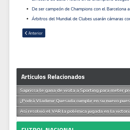
De ser campeón de Champions con el Barcelona a 
Árbitros del Mundial de Clubes usarán cámaras co
Artículo anterior: Ex jugador de la Liga protagonizó alterca
Anterior
Articulos Relacionados
Saprissa le gana de visita a Sporting para meter pr
¿Podrá Vladimir Quesada cumplir en su nuevo puest
Así resolvió el VAR la polémica jugada en la victor