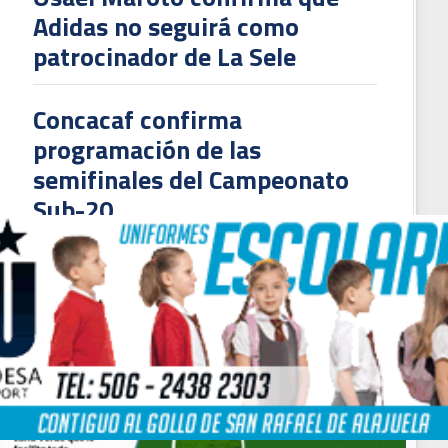
Adidas no seguirá como
patrocinador de La Sele
Concacaf confirma
residente de la Comisión de Arbitraje destaca la importancia del VAR en el 
programación de las
semifinales del Campeonato
Sub-20