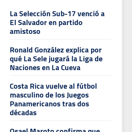
La Selección Sub-17 venció a
El Salvador en partido
L
amistoso
V
To
Ronald González explica por
2
qué La Sele jugará la Liga de
Naciones en La Cueva
Costa Rica vuelve al fútbol
masculino de los Juegos
Panamericanos tras dos
décadas
Osael Maroto confirma que