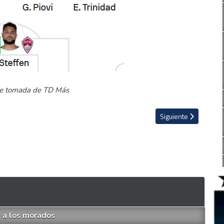
re tomada de TD Más
ria y mete presión arriba
Artículo siguiente: L
Siguiente
s a los morados