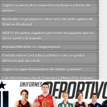
Saprissa cierra otro semestre en blanco y lleno de
memes
Nashville se pronuncia sobre acto de indisciplina de
Warren Madrigal
VIDEO: Brandon Aguilera presente en jugada que le
da la vuelta al mundo
Jeyland Mitchell se comprometió
o último que se informa sobre la demanda de Alajuelense a la FIFA
Partido entre Costa Rica y Belice solo se podrá
observar por un canal
Saprissa sigue llenándose de dudas y memes
Cae otro técnico en el Clausura y Minor Díaz tomará
su lugar
Los imperdibles memes que deja otro fiasco de
Saprissa a nivel internacional
Celso Borges enfrenta investigación penal por