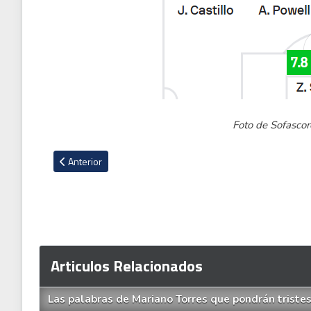
Foto de Sofasco
Artículo anterior: El barco va que va: Puntarenas vence a Libe
Anterior
Articulos Relacionados
Las palabras de Mariano Torres que pondrán triste