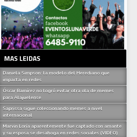
MAS LEIDAS
Daniela Simpson: la modelo del Herediano que
impacta en redes
Óscar Ramírez no logró evitar otra ola de memes
para Alajuelense
Saprissa sigue coleccionando memes a nivel
internacional
Marvin Loría aparentemente fue captado con amante
y su esposa se desahoga en redes sociales (VIDEO)