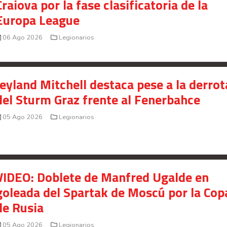
Craiova por la fase clasificatoria de la
Europa League
06 Ago 2026
Legionarios
Jeyland Mitchell destaca pese a la derrot
del Sturm Graz frente al Fenerbahce
05 Ago 2026
Legionarios
VIDEO: Doblete de Manfred Ugalde en
goleada del Spartak de Moscú por la Cop
de Rusia
05 Ago 2026
Legionarios