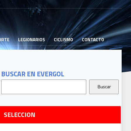
PORTE
LEGIONARIOS
CICLISMO
CONTACTO
B
G
T
BUSCAR EN EVERGOL
G
2
Ri
SELECCION